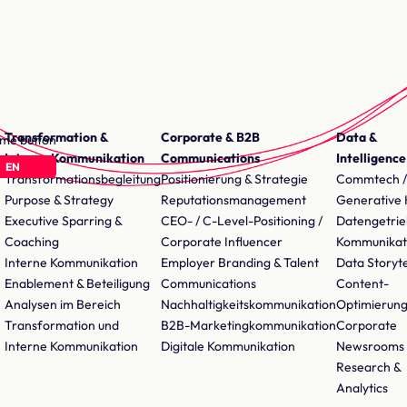
Transformation &
Corporate & B2B
Data &
Interne Kommunikation
Communications
Intelligence
EN
Transformationsbegleitung
Positionierung & Strategie
Commtech /
Purpose & Strategy
Reputationsmanagement
Generative 
Executive Sparring &
CEO- / C-Level-Positioning /
Datengetri
Coaching
Corporate Influencer
Kommunikat
Interne Kommunikation
Employer Branding & Talent
Data Storyte
Enablement & Beteiligung
Communications
Content-
Analysen im Bereich
Nachhaltigkeitskommunikation
Optimierun
Transformation und
B2B-Marketingkommunikation
Corporate
Interne Kommunikation
Digitale Kommunikation
Newsrooms
Research &
Analytics