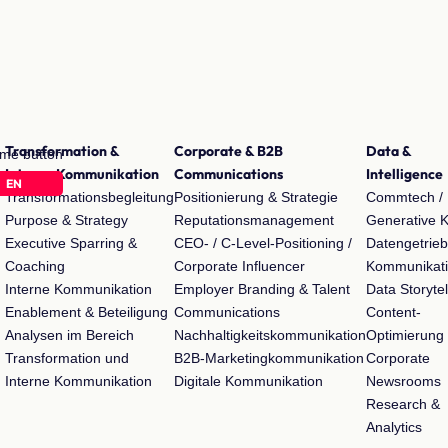
Transformation &
Corporate & B2B
Data &
Interne Kommunikation
Communications
Intelligence
EN
Transformationsbegleitung
Positionierung & Strategie
Commtech /
Purpose & Strategy
Reputationsmanagement
Generative K
Executive Sparring &
CEO- / C-Level-Positioning /
Datengetrie
Coaching
Corporate Influencer
Kommunikat
Interne Kommunikation
Employer Branding & Talent
Data Storytel
Enablement & Beteiligung
Communications
Content-
Analysen im Bereich
Nachhaltigkeitskommunikation
Optimierung
Transformation und
B2B-Marketingkommunikation
Corporate
Interne Kommunikation
Digitale Kommunikation
Newsrooms
Research &
Analytics