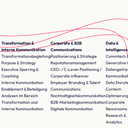
Transformation &
Corporate & B2B
Data &
Interne Kommunikation
Communications
Intelligence
Transformationsbegleitung
Positionierung & Strategie
Commtech /
Purpose & Strategy
Reputationsmanagement
Generative 
Executive Sparring &
CEO- / C-Level-Positioning /
Datengetri
Coaching
Corporate Influencer
Kommunikat
Interne Kommunikation
Employer Branding & Talent
Data Storyte
Enablement & Beteiligung
Communications
Content-
Analysen im Bereich
Nachhaltigkeitskommunikation
Optimierun
Transformation und
B2B-Marketingkommunikation
Corporate
Interne Kommunikation
Digitale Kommunikation
Newsrooms
Research &
Analytics