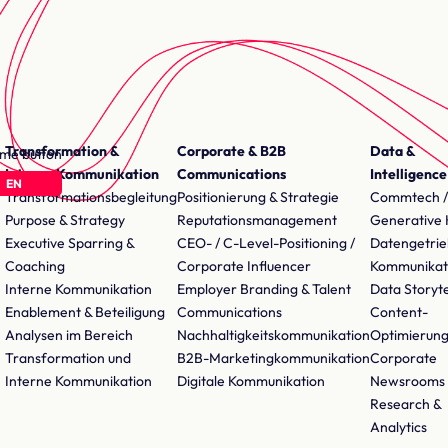
Transformation &
Corporate & B2B
Data &
Interne Kommunikation
Communications
Intelligence
EN
Transformationsbegleitung
Positionierung & Strategie
Commtech /
Purpose & Strategy
Reputationsmanagement
Generative 
Executive Sparring &
CEO- / C-Level-Positioning /
Datengetri
Coaching
Corporate Influencer
Kommunikat
Interne Kommunikation
Employer Branding & Talent
Data Storyte
Enablement & Beteiligung
Communications
Content-
Analysen im Bereich
Nachhaltigkeitskommunikation
Optimierun
Transformation und
B2B-Marketingkommunikation
Corporate
Interne Kommunikation
Digitale Kommunikation
Newsrooms
Research &
Analytics