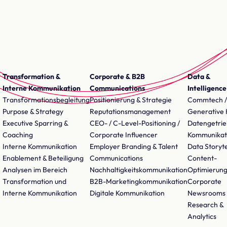
Transformation &
Corporate & B2B
Data &
Interne Kommunikation
Communications
Intelligence
Transformationsbegleitung
Positionierung & Strategie
Commtech /
Purpose & Strategy
Reputationsmanagement
Generative 
Executive Sparring &
CEO- / C-Level-Positioning /
Datengetri
Coaching
Corporate Influencer
Kommunikat
Interne Kommunikation
Employer Branding & Talent
Data Storyte
Enablement & Beteiligung
Communications
Content-
Analysen im Bereich
Nachhaltigkeitskommunikation
Optimierun
Transformation und
B2B-Marketingkommunikation
Corporate
Interne Kommunikation
Digitale Kommunikation
Newsrooms
Research &
Analytics